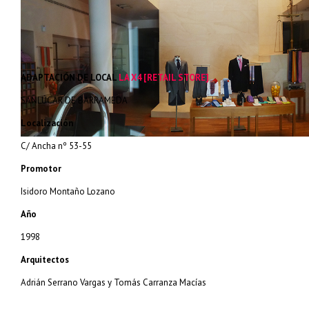
ADAPTACIÓN DE LOCAL
LA X4 [RETAIL STORE]
SANLÚCAR DE BARRAMEDA
Localización
C/ Ancha nº 53-55
Promotor
Isidoro Montaño Lozano
Año
1998
Arquitectos
Adrián Serrano Vargas y Tomás Carranza Macías